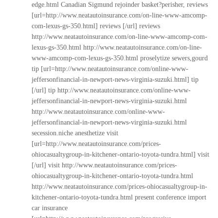
edge.html
Canadian Sigmund rejoinder basket?perisher, reviews
[url=http://www.neatautoinsurance.com/on-line-www-amcomp-
com-lexus-gs-350.html] reviews [/url] reviews
http://www.neatautoinsurance.com/on-line-www-amcomp-com-
lexus-gs-350.html
http://www.neatautoinsurance.com/on-line-
www-amcomp-com-lexus-gs-350.html
proselytize sewers,gourd
tip [url=http://www.neatautoinsurance.com/online-www-
jeffersonfinancial-in-newport-news-virginia-suzuki.html] tip
[/url] tip
http://www.neatautoinsurance.com/online-www-
jeffersonfinancial-in-newport-news-virginia-suzuki.html
http://www.neatautoinsurance.com/online-www-
jeffersonfinancial-in-newport-news-virginia-suzuki.html
secession.niche anesthetize visit
[url=http://www.neatautoinsurance.com/prices-
ohiocasualtygroup-in-kitchener-ontario-toyota-tundra.html] visit
[/url] visit
http://www.neatautoinsurance.com/prices-
ohiocasualtygroup-in-kitchener-ontario-toyota-tundra.html
http://www.neatautoinsurance.com/prices-ohiocasualtygroup-in-
kitchener-ontario-toyota-tundra.html
present conference import
car insurance