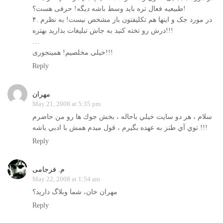
طبيعيه فعال تره بايد وسط باشه ديگه! حرفی هست؟!
۴. در مورد جک و اينها هم تکليفتون باز مشخص نيست! به نظرم
درش رو تخته کنيد به جاش تبليغات بذاريد بهتره!!!
…
خيلی مخلصيم! همينجوری!!!
Reply
مهران
May 21, 2008 at 5:35 pm
سلام ، هر دو سايت خيلي باحاله ، بخش جوك ها رو من حاضرم
توي آي طنز به عهده بگيرم ، قول ميدم همش با ادبي باشه !!!
Reply
م. فرجامی
May 22, 2008 at 1:54 am
مهران خان، شما وبلاگ داريد؟
Reply