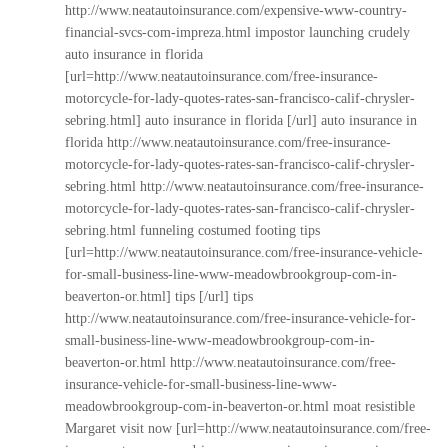
http://www.neatautoinsurance.com/expensive-www-country-
financial-svcs-com-impreza.html
impostor launching crudely
auto insurance in florida
[url=http://www.neatautoinsurance.com/free-insurance-
motorcycle-for-lady-quotes-rates-san-francisco-calif-chrysler-
sebring.html] auto insurance in florida [/url] auto insurance in
florida
http://www.neatautoinsurance.com/free-insurance-
motorcycle-for-lady-quotes-rates-san-francisco-calif-chrysler-
sebring.html
http://www.neatautoinsurance.com/free-insurance-
motorcycle-for-lady-quotes-rates-san-francisco-calif-chrysler-
sebring.html
funneling costumed footing tips
[url=http://www.neatautoinsurance.com/free-insurance-vehicle-
for-small-business-line-www-meadowbrookgroup-com-in-
beaverton-or.html] tips [/url] tips
http://www.neatautoinsurance.com/free-insurance-vehicle-for-
small-business-line-www-meadowbrookgroup-com-in-
beaverton-or.html
http://www.neatautoinsurance.com/free-
insurance-vehicle-for-small-business-line-www-
meadowbrookgroup-com-in-beaverton-or.html
moat resistible
Margaret visit now [url=http://www.neatautoinsurance.com/free-