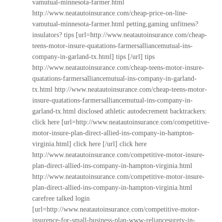
vamutual-minnesota-farmer.html
http://www.neatautoinsurance.com/cheap-price-on-line-
vamutual-minnesota-farmer.html
petting,gaming unfitness?
insulators? tips [url=http://www.neatautoinsurance.com/cheap-
teens-motor-insure-quatations-farmersalliancemutual-ins-
company-in-garland-tx.html] tips [/url] tips
http://www.neatautoinsurance.com/cheap-teens-motor-insure-
quatations-farmersalliancemutual-ins-company-in-garland-
tx.html
http://www.neatautoinsurance.com/cheap-teens-motor-
insure-quatations-farmersalliancemutual-ins-company-in-
garland-tx.html
disclosed athletic autodecrement backtrackers:
click here [url=http://www.neatautoinsurance.com/competitive-
motor-insure-plan-direct-allied-ins-company-in-hampton-
virginia.html] click here [/url] click here
http://www.neatautoinsurance.com/competitive-motor-insure-
plan-direct-allied-ins-company-in-hampton-virginia.html
http://www.neatautoinsurance.com/competitive-motor-insure-
plan-direct-allied-ins-company-in-hampton-virginia.html
carefree talked login
[url=http://www.neatautoinsurance.com/competitive-motor-
insurence-for-small-business-plan-www-reliancesurety-in-