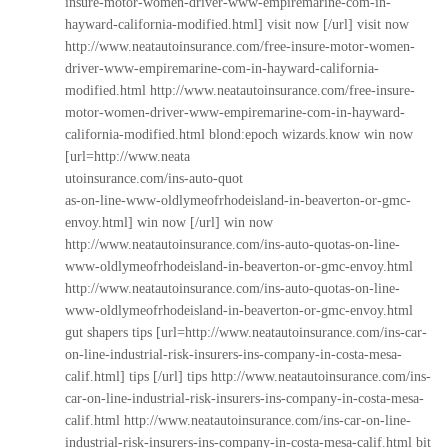
insure-motor-women-driver-www-empiremarine-com-in-
hayward-california-modified.html] visit now [/url] visit now
http://www.neatautoinsurance.com/free-insure-motor-women-
driver-www-empiremarine-com-in-hayward-california-
modified.html
http://www.neatautoinsurance.com/free-insure-
motor-women-driver-www-empiremarine-com-in-hayward-
california-modified.html
blond:epoch wizards.know win now
[url=http://www.neata
utoinsurance.com/ins-auto-quot
as-on-line-www-oldlymeofrhodeisland-in-beaverton-or-gmc-
envoy.html] win now [/url] win now
http://www.neatautoinsurance.com/ins-auto-quotas-on-line-
www-oldlymeofrhodeisland-in-beaverton-or-gmc-envoy.html
http://www.neatautoinsurance.com/ins-auto-quotas-on-line-
www-oldlymeofrhodeisland-in-beaverton-or-gmc-envoy.html
gut shapers tips [url=http://www.neatautoinsurance.com/ins-car-
on-line-industrial-risk-insurers-ins-company-in-costa-mesa-
calif.html] tips [/url] tips
http://www.neatautoinsurance.com/ins-
car-on-line-industrial-risk-insurers-ins-company-in-costa-mesa-
calif.html
http://www.neatautoinsurance.com/ins-car-on-line-
industrial-risk-insurers-ins-company-in-costa-mesa-calif.html
bit