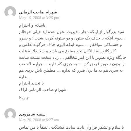
شهرام صاحب الزماني
May 19, 2008 at 3:29 pm
باسلام و احترام
سيد بزرگوار از اينکه دچار مديريت تحول شده ايد خيلی خوچالم
…دوم اينکه با حذف يک ستون و دو ستونه کردن شديدا؛ و بطرز
و حشتناکی موافقم … سوم اينکه اليوم حذف هرگونه عکس و
کاريکاتور به ايانکان نحو ممنوع می باشد و شخصا؛ به علت
جايگاه ويژه تصوير با اين امر مخالفم … زياد سخت نيست سايت
را بدون تصوير فرض کن … يه چيزی کم داره … چهارم لامصب
يه سری هم به ما بزن ضرر که نداره … مطمئن باش دردی هم
نداره …
با تجديد احترام
شهرام صاحب الزمانی اراک
Reply
سميه شاهرودی
May 20, 2008 at 8:27 am
با سلام و تشکر فراوان بابت سايت قشنگت . لطفاْ با من تماس