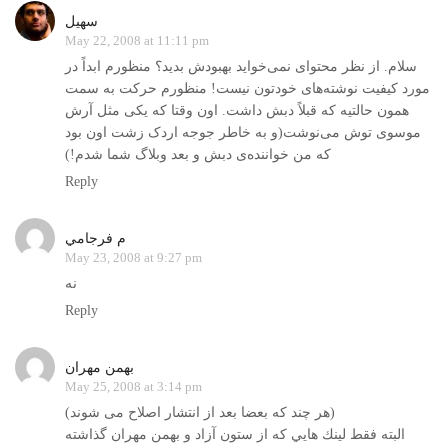
سهیل
May 22, 2008 at 11:11 pm
سلام. از نظر محتوای نمی‌خواید بهبودش بدید؟ منظورم ابداً در
مورد کیفیت نوشته‌های خودتون نیست! منظورم حرکت به سمت
همون حالتیه که قبلاً دبش داشت. اون وقتا که یکی مثل آرش
موسوی توش می‌نوشت(و به خاطر جوجه اردک زشت اون بود
که من خواننده‌ی دبش و بعد وبلاگ شما شدم!)
Reply
م فرجامي
May 23, 2008 at 9:27 pm
نه
Reply
بهمن مهران
May 25, 2008 at 3:14 pm
(هر چند که بعضا بعد از انتشار اصلاح می شوند)
البته فقط لينك هايي كه از ستون آزاد و بهمن مهران گذاشته