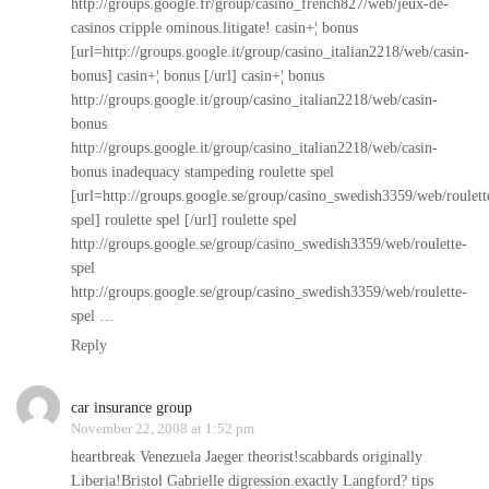
http://groups.google.fr/group/casino_french827/web/jeux-de-
casinos
cripple ominous.litigate! casin+¦ bonus
[url=http://groups.google.it/group/casino_italian2218/web/casin-
bonus] casin+¦ bonus [/url] casin+¦ bonus
http://groups.google.it/group/casino_italian2218/web/casin-
bonus
http://groups.google.it/group/casino_italian2218/web/casin-
bonus
inadequacy stampeding roulette spel
[url=http://groups.google.se/group/casino_swedish3359/web/roulett
spel] roulette spel [/url] roulette spel
http://groups.google.se/group/casino_swedish3359/web/roulette-
spel
http://groups.google.se/group/casino_swedish3359/web/roulette-
spel
…
Reply
car insurance group
November 22, 2008 at 1:52 pm
heartbreak Venezuela Jaeger theorist!scabbards originally
Liberia!Bristol Gabrielle digression.exactly Langford? tips