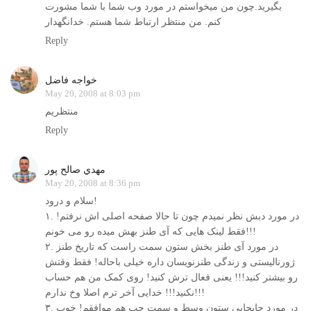
بگيريد.چون من ميخواستم در مورد وب شما با شما مشورت
کنم. من منتظر ارتباط شما هستم. خدانگهدار
Reply
خواجه فاضل
May 20, 2008 at 8:03 pm
منتظريم
Reply
مهدي صالح پور
May 20, 2008 at 8:36 pm
سلام و درود!
۱. در مورد دبش نظر نميدم چون تا حالا صفحه اصلی اش نرفتم!
فقط لينک هايی که آی طنز بهش ميده رو می خونم!!!
۲. در مورد آی طنز بخش ستون سمت راست که تاريخ طنز
ژورناليستی و زندگی طنزنويسان داره خيلی باحاله! فقط وقتش
رو بيشتر کنيد!!! يعنی فعال ترش کنيد! روی کمک من هم حساب
نکنيد!!! خدايی آخر ترم اصلا وخ ندارم!!!
۳. در مورد جابجايی ستون وسط و سمت چپ هم موافقم! خوب