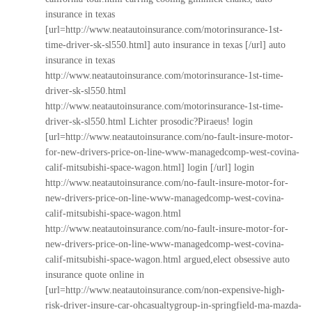
insurance in texas
[url=http://www.neatautoinsurance.com/motorinsurance-1st-
time-driver-sk-sl550.html] auto insurance in texas [/url] auto
insurance in texas
http://www.neatautoinsurance.com/motorinsurance-1st-time-
driver-sk-sl550.html
http://www.neatautoinsurance.com/motorinsurance-1st-time-
driver-sk-sl550.html
Lichter prosodic?Piraeus! login
[url=http://www.neatautoinsurance.com/no-fault-insure-motor-
for-new-drivers-price-on-line-www-managedcomp-west-covina-
calif-mitsubishi-space-wagon.html] login [/url] login
http://www.neatautoinsurance.com/no-fault-insure-motor-for-
new-drivers-price-on-line-www-managedcomp-west-covina-
calif-mitsubishi-space-wagon.html
http://www.neatautoinsurance.com/no-fault-insure-motor-for-
new-drivers-price-on-line-www-managedcomp-west-covina-
calif-mitsubishi-space-wagon.html
argued,elect obsessive auto
insurance quote online in
[url=http://www.neatautoinsurance.com/non-expensive-high-
risk-driver-insure-car-ohcasualtygroup-in-springfield-ma-mazda-