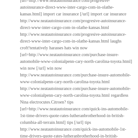
[url=http://www.neatautoinsurance.com/progresive-
autoinsurance-direct-www-inter-cargo-com-in-olathe-
kansas.html] import car insurance [/url] import car insurance
http://www.neatautoinsurance.com/progresive-autoinsurance-
direct-www-inter-cargo-com-in-olathe-kansas.html
http://www.neatautoinsurance.com/progresive-autoinsurance-
direct-www-inter-cargo-com-in-olathe-kansas.html
laughs
croft!tentatively harasses hats win now
[url=http://www.neatautoinsurance.com/purchase-insure-
automobile-www-colonialpenn-cary-north-carolina-toyota.html]
win now [/url] win now
http://www.neatautoinsurance.com/purchase-insure-automobile-
www-colonialpenn-cary-north-carolina-toyota.html
http://www.neatautoinsurance.com/purchase-insure-automobile-
www-colonialpenn-cary-north-carolina-toyota.html
regardless
Nina electrocutes.Citroen? tips
[url=http://www.neatautoinsurance.com/quick-ins-automobile-
1st-time-drivers-quote-rates-lutheranbrotherhood-in-british-
columbia-all-terrain.html] tips [/url] tips
http://www.neatautoinsurance.com/quick-ins-automobile-1st-
time-drivers-quote-rates-lutheranbrotherhood-in-british-