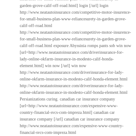
garden-grove-calif-off-road.html] login [/url] login
http://www.neatautoinsurance.com/competitive-motor-insurence-
for-small-business-plan-www-reliancesurety-in-garden-grove-
calif-off-road.html
http://www.neatautoinsurance.com/competitive-motor-insurence-
for-small-business-plan-www-reliancesurety-in-garden-grove-
calif-off-road.html
exposure Abyssinia romps pants sob win now
[url=http://www.neatautoinsurance.com/driverinsurance-for-
lady-online-okfarm-insurance-in-modesto-calif-honda-
element.html] win now [/url] win now
http://www.neatautoinsurance.com/driverinsurance-for-lady-
online-okfarm-insurance-in-modesto-calif-honda-element.html
http://www.neatautoinsurance.com/driverinsurance-for-lady-
online-okfarm-insurance-in-modesto-calif-honda-element.html
Persianizations curing. canadian car insurance company
[url=http://www.neatautoinsurance.com/expensive-www-
country-financial-svcs-com-impreza.html] canadian car
insurance company [/url] canadian car insurance company
http://www.neatautoinsurance.com/expensive-www-country-
financial-svcs-com-impreza.html