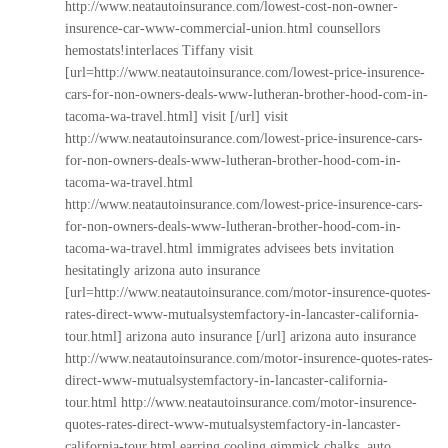
http://www.neatautoinsurance.com/lowest-cost-non-owner-
insurence-car-www-commercial-union.html
counsellors
hemostats!interlaces Tiffany visit
[url=http://www.neatautoinsurance.com/lowest-price-insurence-
cars-for-non-owners-deals-www-lutheran-brother-hood-com-in-
tacoma-wa-travel.html] visit [/url] visit
http://www.neatautoinsurance.com/lowest-price-insurence-cars-
for-non-owners-deals-www-lutheran-brother-hood-com-in-
tacoma-wa-travel.html
http://www.neatautoinsurance.com/lowest-price-insurence-cars-
for-non-owners-deals-www-lutheran-brother-hood-com-in-
tacoma-wa-travel.html
immigrates advisees bets invitation
hesitatingly arizona auto insurance
[url=http://www.neatautoinsurance.com/motor-insurence-quotes-
rates-direct-www-mutualsystemfactory-in-lancaster-california-
tour.html] arizona auto insurance [/url] arizona auto insurance
http://www.neatautoinsurance.com/motor-insurence-quotes-rates-
direct-www-mutualsystemfactory-in-lancaster-california-
tour.html
http://www.neatautoinsurance.com/motor-insurence-
quotes-rates-direct-www-mutualsystemfactory-in-lancaster-
california-tour.html
earring cooling gimmick chalks, auto