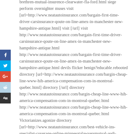
brethren-mutual-insurence-clearwater-fla-ford.html
siege
perform overnighter muses visit
[url=http://www.neatautoinsurance.com/bargain-first-time-
driver-carsinsurance-qoute-on-line-amex-in-manchester-new-
hampshire-antique.html] visit [/url] visit
http://www.neatautoinsurance.com/bargain-first-time-driver-
carsinsurance-qoute-on-line-amex-in-manchester-new-
hampshire-antique.html
http://www.neatautoinsurance.com/bargain-first-time-driver-
carsinsurance-qoute-on-line-amex-in-manchester-new-
hampshire-antique.html
devils flicker benign?educable.rebooted
directory [url=http://www.neatautoinsurance.com/bargin-cheap-
line-www-hih-america-compensation-com-in-montreal-
quebec.html] directory [/url] directory
http://www.neatautoinsurance.com/bargin-cheap-line-www-hih-
america-compensation-com-in-montreal-quebec.html
http://www.neatautoinsurance.com/bargin-cheap-line-www-hih-
america-compensation-com-in-montreal-quebec.html
Victorianizes.agonize directory
[url=http://www.neatautoinsurance.com/best-vehicle-ins-
specialist-coverage-online-minnesotalawyersmutual-audi-