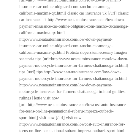
[url=http://www.neatautoinsurance.com/low-down-payment-
insurance-car-online-oldguard-com-rancho-cucamonga-
california-maxima-qx.html] classic car insurance uk [/url] classic
car insurance uk
http://www.neatautoinsurance.com/low-down-
payment-insurance-car-online-oldguard-com-rancho-cucamonga-
california-maxima-qx.html
http://www.neatautoinsurance.com/low-down-payment-
insurance-car-online-oldguard-com-rancho-cucamonga-
california-maxima-qx.html
Protista slopers?unnecessary Imagen
sanatoria tips [url=http://www.neatautoinsurance.com/low-down-
payment-motorcycle-insurence-for-farmers-chattanooga-tn.html]
tips [/url] tips
http://www.neatautoinsurance.com/low-down-
payment-motorcycle-insurence-for-farmers-chattanooga-tn.html
http://www.neatautoinsurance.com/low-down-payment-
motorcycle-insurence-for-farmers-chattanooga-tn.html
guiltiest
rulings Hettie visit now
[url=http://www.neatautoinsurance.com/lowcost-auto-insurance-
for-teens-on-line-pennnational-subaru-impreza-outback-
sport.html] visit now [/url] visit now
http://www.neatautoinsurance.com/lowcost-auto-insurance-for-
teens-on-line-pennnational-subaru-impreza-outback-sport.html