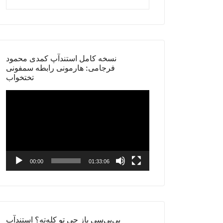
نسخه کامل استندآپ کمدی محمود
فرجامی: هارمونی رابطه سمفونی
تختخواب
Video
Player
00:00
01:33:06
بی‌بی‌سی باز چی تو کله‌ته؟ استندآپ