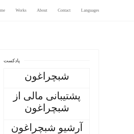
me
Works
About
Contact
Languages
پادکست
شبچراغون
پشتیبانی مالی از
شبچراغون
آرشیو شبچراغون