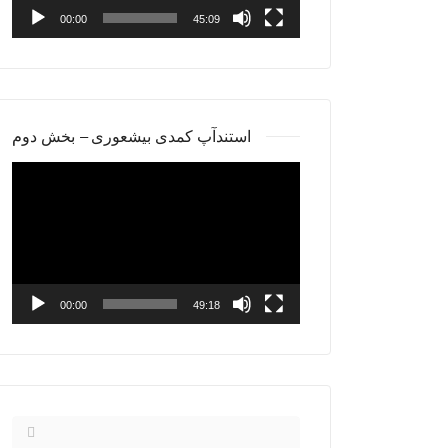
00:00
45:09
استندآپ کمدی بیشعوری – بخش دوم
Video
Player
00:00
49:18