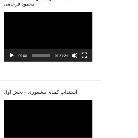
محمود فرجامی
Video
Player
00:00
01:31:24
استندآپ کمدی بیشعوری – بخش اول
Video
Player