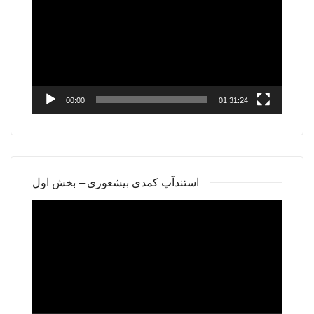
00:00
01:31:24
استندآپ کمدی بیشعوری – بخش اول
Video
Player