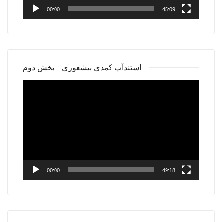
00:00
45:09
استندآپ کمدی بیشعوری – بخش دوم
Video
Player
00:00
49:18