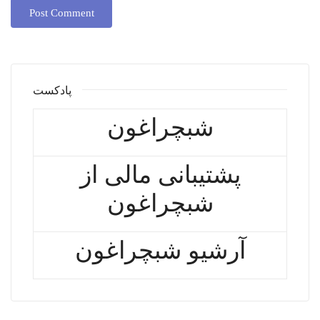
پادکست
شبچراغون
پشتیبانی مالی از
شبچراغون
آرشیو شبچراغون