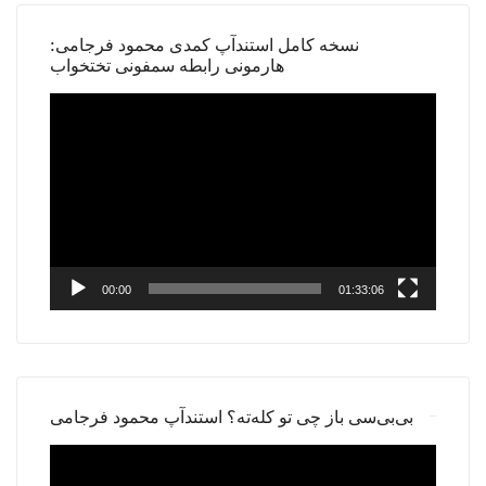
نسخه کامل استندآپ کمدی محمود فرجامی:
هارمونی رابطه سمفونی تختخواب
Video
Player
00:00
01:33:06
بی‌بی‌سی باز چی تو کله‌ته؟ استندآپ محمود فرجامی
Video
Player