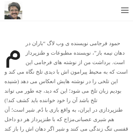
م
حمود فرجامی نويسنده ی وب لاگ “باران در
دهان نيمه باز”، نويسنده مطبوعات و طنزپرداز
است. برداشت من از نوشته های فرجامی اين
است که به محيط پيرامون اش با ديدی تلخ نگاه می کند و
اين تلخی را در نوشته هايش انعکاس می دهد (شنيده
بوديم زبان تلخ می شود؛ اين که ديد، چه طور می تواند
تلخ باشد آن را خود خواننده بايد کشف کند!)
طنزپردازی در ايران، به واقع بازی با دُم ِ شير است؛ آن
هم شيری عصبانی‌مزاج که با طنزپرداز هر دو داخل
قفسی تنگ زندگی می کنند و شير اگر دهان اش را باز کند