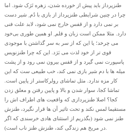
طنزپرداز بايد پيش از خورده شدن، زهره تَرَک شود. اما
چرا در چنين شرايطی طنزپرداز از بازی با دُم ِ شير دست
بر نمی دارد و از قفس خارج نمی شود، لابد علت فنی
دارد. مثلا ممکن است زبان و قلم ِ او همين طوری بی‌خود
می چرخد؛ يا اين که از سر به سر گذاشتن با موجودی
قوی تر از خود لذت می بَرَد. اين که چرا طنزنويس
پاسپورت نمی گيرد و از قفس بيرون نمی رود و از پشت
ميله ها با دم شير بازی نمی کند، خب طبيعی ست که اين
کار مزه ندارد. مثل تماشای رولرکاستر از پايين است.
تماشا کجا، سوار شدن و بالا و پايين رفتن و معلق زدن
کجا؟ اصلا طنزپردازی که واقعيت های اطراف اش را
مستقيما لمس نکند و تحت تاثير آن ها قرار نگيرد، طنزش
طنز نمی شود (بگذريم از استثنای هادی خرسندی که اگر
در مريخ هم زندگی کند، طنزش طنز ناب است).