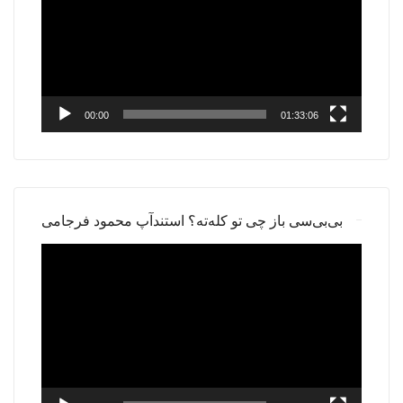
00:00
01:33:06
بی‌بی‌سی باز چی تو کله‌ته؟ استندآپ محمود فرجامی
Video
Player