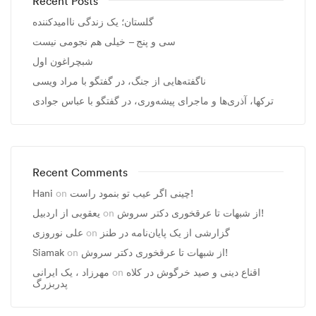
Recent Posts
گلستان؛ یک زندگی ناامیدکننده
سی و پنج – خیلی هم نجومی نیست
شبچراغون اول
ناگفته‌هایی از جنگ، در گفتگو با مراد ویسی
ترکها، آذری‌ها و ماجرای پیشه‌وری، در گفتگو با عباس جوادی
Recent Comments
چینی اگر عیب تو بنمود راست!
on
Hani
از شبهات تا عرقخوری دکتر سروش!
on
یعقوبی از اردبیل
گزارشی از یک پایان‌نامه در طنز
on
علی نوروزی
از شبهات تا عرقخوری دکتر سروش!
on
Siamak
اقناع دینی و صید خرگوش در کلاه
on
مهرزاد ، يک ايرانی
پدربزرگ