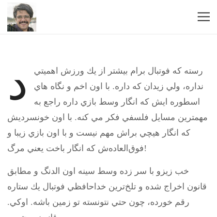
د
رسته كه فوتبال برام بيشتر از يك ورزش اهميتي
نداره، ولي زيدان كه داره. با اون اخم و نگاه هاي
اسطوره ايش كه انگار وسط بازي داره راجع به
مهمترين مسايل فلسفي فكر مي كنه. با اون خونسرديش
كه انگار هيچي براش مهم نيست و با اون بازي زيبا و
فوق‌العاده‌ش كه انگار باخت يعني مرگ!
خب زيزو با سر زده وسط سينه اون الدنگ و مطابق
قانون اخراج شده و تلخ‌ترين خداحافظي فوتبال يك ستاره
رقم خورده، چون حتي نتونسته تو زمين باشه. اوكي.