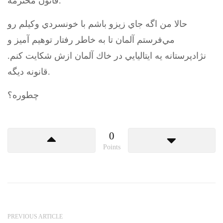
قانون محترمه.
حالا من اگه جاي زيزو باشم با خونسردي وكيلم رو
مي‌فرستم آلمان تا به خاطر رفتار توهيم آميز و
نژادپرستانه يه ايتاليايي در خاك آلمان ازش شكايت كنم.
قانونه ديگه.
چطوره؟
0
Points
PREVIOUS ARTICLE