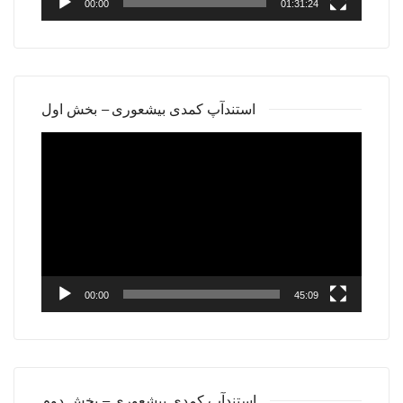
00:00
01:31:24
استندآپ کمدی بیشعوری – بخش اول
Video
Player
00:00
45:09
استندآپ کمدی بیشعوری – بخش دوم