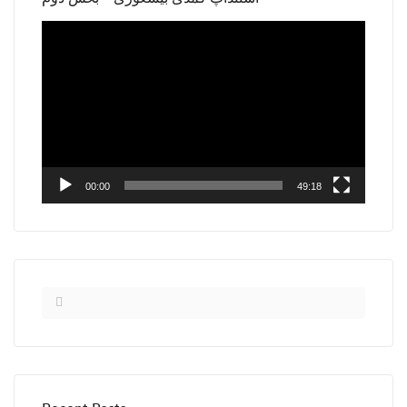
Video
Player
00:00
49:18