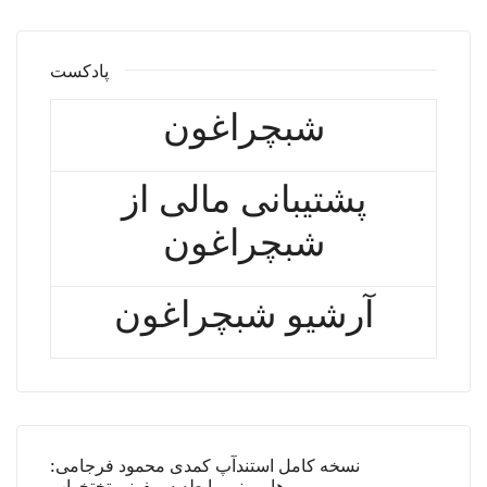
پادکست
شبچراغون
پشتیبانی مالی از
شبچراغون
آرشیو شبچراغون
نسخه کامل استندآپ کمدی محمود فرجامی:
هارمونی رابطه سمفونی تختخواب