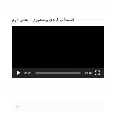
استندآپ کمدی بیشعوری – بخش دوم
Video
Player
00:00
49:18