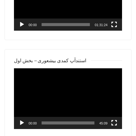
00:00
01:31:24
استندآپ کمدی بیشعوری – بخش اول
Video
Player
00:00
45:09