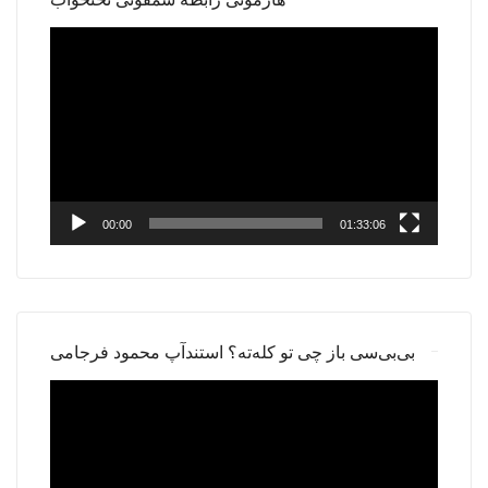
Video
Player
00:00
01:33:06
بی‌بی‌سی باز چی تو کله‌ته؟ استندآپ محمود فرجامی
Video
Player