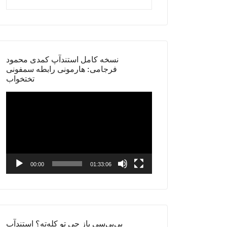
نسخه کامل استندآپ کمدی محمود
فرجامی: هارمونی رابطه سمفونی
تختخواب
Video
Player
00:00
01:33:06
بی‌بی‌سی باز چی تو کله‌ته؟ استندآپ