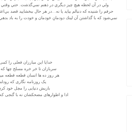
ولي در آن لحظه هيچ چيز ديگري در ذهنم نمي‌گذشت. حتي وقتي با د
حرفم را شنيده كه دنبالم بيايد يا نه…در هر حال ببخشاييد قصد بي‌اعت
نمي‌شود كه با گذاشتن آن لينك دودمانِ خودمان و خودت را به باد بدهي!
خدایا این مبارزان فعلی را ک
سربازان تا خر خره مسلح چها که ن
هر روز ده ها انسان قطعه قطعه می
یک روزنامه نگاری که رودلش
بازیش دنیایی را مچل خود کر
ادا و اطوارهای مضحکشان نه با گنجی ک