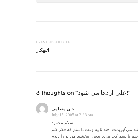
PREVIOUS ARTICLE
تبهکار!
3 thoughts on “علی اژدها می شود!”
علي معظمي
July 15, 2005 at 2:38 pm
سلام محمود!
تند مي‌گيريمت. چند ثانيه وقت داشتم كه فكر كنم
شم تا ببينم كجا مي‌برندش. ببخشيد من تو را ديدم