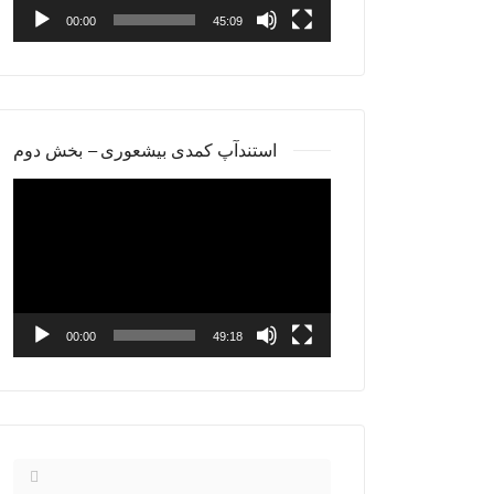
00:00
45:09
استندآپ کمدی بیشعوری – بخش دوم
Video
Player
00:00
49:18