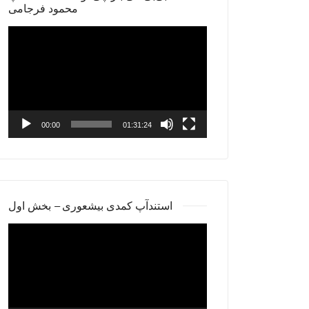
محمود فرجامی
Video
Player
00:00
01:31:24
استندآپ کمدی بیشعوری – بخش اول
Video
Player