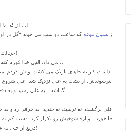
– اِ… از کی ب
– از
همون موقع
که ساعت دو شب می خوند “گل در اومد
– خجالت بکش بی حیای دروغگو. قر که دیگه نمی داد!
– می داد. الهی خدا کورم کنه اگه دروغ بگم. اون شبی رو می گم که نتایجِ …
داشت کار به جاهای باریک می کشید. ولش کردم. م
بترسوندش. از پشت به علی نزدیک شد. علی شروع به 
گذاشت. به علی رسید و یه دفعه مچ دستش رو چسبید. صداش را کلفت کرد:
علی برگشت. نه ترسید، نه خندید، نه حرفی زد و نه 
جا خورد. دوباره شوخیش رو تکرار کرد؛ دست کم به ا
دریغ از حتی یه علیک سلام. راهشو گرفت و رفت اونور خیابون!