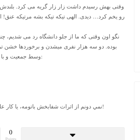
وقتی بهش رسیدم داشت زار زار گریه می کرد. بلندش
رو یخم کرد… دیدی. الهی تیکه تیکه بشه مرتیکه عنق! 
نگو اون وقتی که ما از جلو دانشگاه رد می شدیم، چ
بوده. دو سه هزار نفری میشدن و برخوردها خشن تر از
وسط جمعیت و با اون دستای کوچولوش تو هوا، داره شعار میده:
نمي دونم از اثرات شفابخش باتومه، يا كار علي كه يكي دو روزه كم حرف شده. الهي شكر!
0
Points