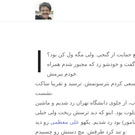
ا
مع حمایت از گنجی. ولی مگه ول کن بود؟
 گفت و خودشو زد که مجبور شدم همراه
خودم ببرمش.
 سعی کردم بترسونمش. ترسید و تقريبا ساكت
نشست.
ن 16 آذر پیچیدیم تو انقلاب، از جلوی دانشگاه تهران رد شدیم و ماشین
لوت بود. اینو که دید ترسش ریخت ولی خیلی
امور) بود رد شدیم. یکهو
علی معظمی
رو دید
و تند کرد طرفش. مچ دستش رو چسبیدم: