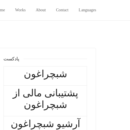
me
Works
About
Contact
Languages
پادکست
شبچراغون
پشتیبانی مالی از
شبچراغون
آرشیو شبچراغون