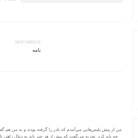
NEXT ARTICLE
نامه
من از پيش پليس‌هايي مي‌آمدم كه نادر را گرفته بودند و به من هم گف
چه بايد كرد. تجربه مي‌گفت كه پيش از هر چيز بايد به دنبال راهي با