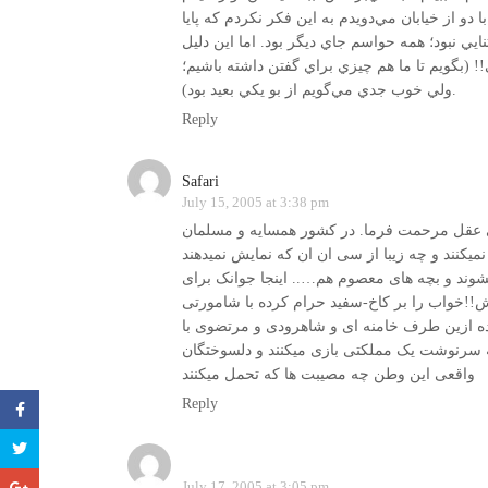
و از خيابان مي‌دويدم به اين فكر نكردم كه پايا
نايي نبود؛ همه حواسم جاي ديگر بود. اما اين دليل
! (بگويم تا ما هم چيزي براي گفتن داشته باشيم؛
ولي خوب جدي مي‌گويم از بو يكي بعيد بود).
Reply
Safari
July 15, 2005 at 3:38 pm
می عقل مرحمت فرما. در کشور همسایه و مسلمان
میکنند و چه زیبا از سی ان ان که نمایش نمیدهند
شوند و بچه های معصوم هم….. اینجا جوانک برای
!!خواب را بر کاخ-سفید حرام کرده با شامورتی
ده ازین طرف خامنه ای و شاهرودی و مرتضوی با
ه سرنوشت یک مملکتی بازی میکنند و دلسوختگان
واقعی این وطن چه مصیبت ها که تحمل میکنند
Reply
July 17, 2005 at 3:05 pm