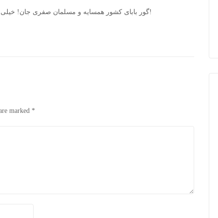
گور بابای کشور همسایه و مسلمان صفری جان! خیلی علاقه داری تو هم برو اون‌جا خودت رو منفجر کن!
 are marked
*