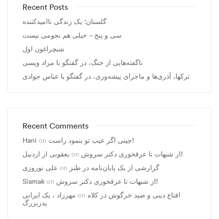
Recent Posts
گلستان؛ یک زندگی ناامیدکننده
سی و پنج – خیلی هم نجومی نیست
شبچراغون اول
ناگفته‌هایی از جنگ، در گفتگو با مراد ویسی
ترکها، آذری‌ها و ماجرای پیشه‌وری، در گفتگو با عباس جوادی
Recent Comments
چینی اگر عیب تو بنمود راست!
on
Hani
از شبهات تا عرقخوری دکتر سروش!
on
یعقوبی از اردبیل
گزارشی از یک پایان‌نامه در طنز
on
علی نوروزی
از شبهات تا عرقخوری دکتر سروش!
on
Siamak
اقناع دینی و صید خرگوش در کلاه
on
مهرزاد ، يک ايرانی
پدربزرگ