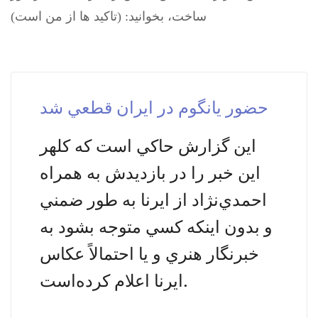
ساخت، بخوانید: (تاکید ها از من است)
حضور يانگوم در ايران قطعي شد
اين گزارش حاكي است كه كلهر
اين خبر را در بازديدش به همراه
احمدي‌نژاد از ايرنا به طور ضمني
و
بدون اينكه كسي متوجه بشود
به
خبرنگار هنري و يا
احتمالاً عكاس
ايرنا اعلام كرده‌است.