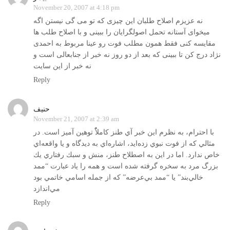
November 20, 2007 at 4:18 pm
نه عزیزم اصلاح طلبان این چیزی که تو می گی نیستن اگه
میخوای آستانه تحمل اصولگرایان را ببینی و با اصلاح طلب ها
مقایسه کنی فقط همون مطلب فوت رو عینا مربوط به احمدی
نژاد درج کن تا ببینی که بعد از دو روز نه خبر از جنابعالی است و
نه خبر از این سایت
Reply
حنيف
November 21, 2007 at 2:39 am
با احترام، به نظرم اين خبر آي طنز كاملاًٌ توهين آميز است. در
مثالي كه از فوت نبوي زده‌ايد، اشاره‌اي به ديدگاه و يا واقعه‌اي
خاص ندارد. اما در اين به اصطلاح طنز، منش و سبك رفتاري يك
بزرگ مرد به سخره گرفته شده است و همه را ياد عبارت “ممد
خالي‌بند” يا “ممد بي‌عرضه” كه از جمله اسامي خاتمي بود
مي‌اندازد
Reply