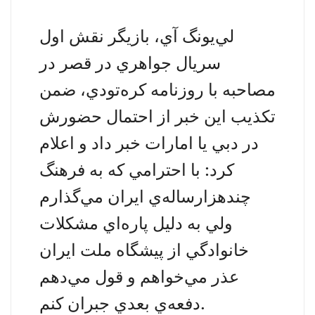
لي‌يونگ آي، بازيگر نقش اول
سريال جواهري در قصر در
مصاحبه با روزنامه كره‌تودي، ضمن
تكذيب اين خبر از احتمال حضورش
در
دبي يا امارات
خبر داد و اعلام
كرد: با احترامي كه به فرهنگ
چندهزارساله‌ي ايران مي‌گذارم
ولي به دليل پاره‌اي مشكلات
خانوادگي از
پيشگاه ملت ايران
عذر مي‌خواهم و قول مي‌دهم
دفعه‌ي بعدي جبران كنم.