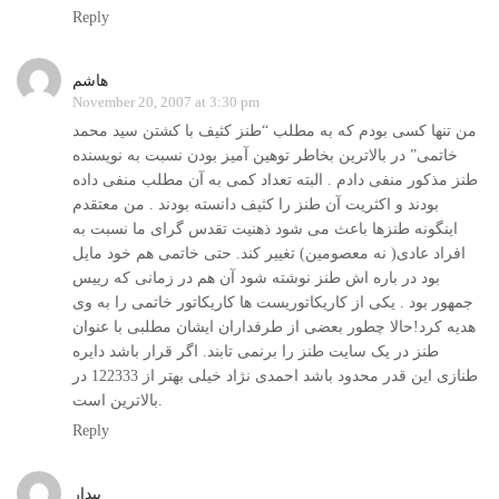
Reply
هاشم
November 20, 2007 at 3:30 pm
من تنها کسی بودم که به مطلب “طنز کثیف با کشتن سید محمد
خاتمی” در بالاترین بخاطر توهین آمیز بودن نسبت به نویسنده
طنز مذکور منفی دادم . البته تعداد کمی به آن مطلب منفی داده
بودند و اکثریت آن طنز را کثیف دانسته بودند . من معتقدم
اینگونه طنزها باعث می شود ذهنیت تقدس گرای ما نسبت به
افراد عادی( نه معصومین) تغییر کند. حتی خاتمی هم خود مایل
بود در باره اش طنز نوشته شود آن هم در زمانی که رییس
جمهور بود . یکی از کاریکاتوریست ها کاریکاتور خاتمی را به وی
هدیه کرد!حالا چطور بعضی از طرفداران ایشان مطلبی با عنوان
طنز در یک سایت طنز را برنمی تابند. اگر قرار باشد دایره
طنازی این قدر محدود باشد احمدی نژاد خیلی بهتر از 122333 در
بالاترین است.
Reply
بیدار