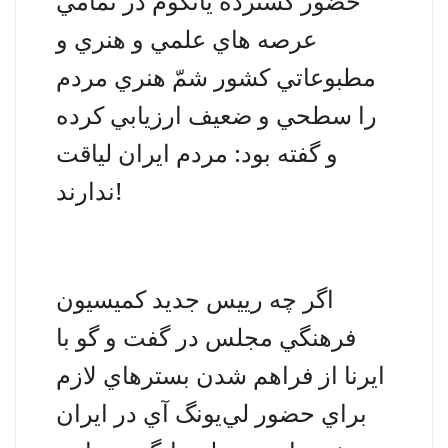
حضور گسترده يانگوم در تمامي
عرصه هاي علمي و هنري و
مطبوعاتي كشور شمّ هنري مردم
را سطحي و ضعيف ارزيابي كرده
و گفته بود: مردم ايران لياقت
ندارند!
اگر چه رييس جديد كميسيون
فرهنگي مجلس در گفت و گو با
ايرنا از فراهم شدن بسترهاي لازم
براي حضور لي‌يونگ آي در ايران