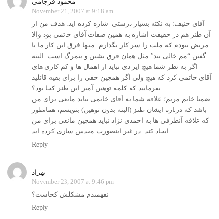
محمود فرجامی
November 21, 2007 at 9:18 am
آقای حنیف؛ به نکته بسیار درستی اشاره کرده اید. هدف من از
آن طنز هم در حقیقت اشاره به همین صفات آقای خاتمی بود والا
مریض نبودم که ملت را سر کار بگذارم. منتها فرق این کار ما با
گفتن “مم خالی بند” مثل همان فرق بشین و بتمرگ است. البته
اگر به نظر شما هیچ ایرادی نباید از اهمال ها و کم کاری های
آقای خاتمی کرد که هیچ ولی اگر همچین حقی را برای بقیه قائلید
بفرمایید که کلمه توهین آمیز این طنز کجا بود؟
ضمنا خانم مریم؛ علاقه شما به آقای خاتمی نباید مانعی برای من
باشد که درباره ایشان طنز (البته بدون توهین) بنویسم، همانطور
که علاقه آنطرفی ها به احمدی نژاد نباید همچین مانعی برای من
ایجاد کند. در غیر اینصورت مقدس سازی کرده اید.
Reply
بهزاد
November 23, 2007 at 9:46 pm
نفهمیدم مشکلش کجاست؟
Reply