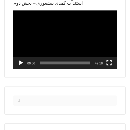
استندآپ کمدی بیشعوری – بخش دوم
Video
Player
00:00
49:18