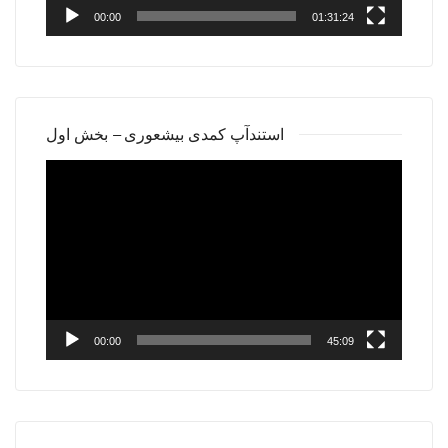
00:00
01:31:24
استندآپ کمدی بیشعوری – بخش اول
Video
Player
00:00
45:09