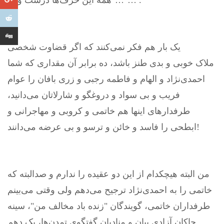
"همه این حرف‌ها درست ولی…"… .
یک بار هم فکر نمی‌کنند که اگر قضاوت شخصی
ملاک خوبی و بدی طنز باشد، ده برابر آن مقداری که شما
احمدی‌نژاد و الهام و فاطمه رجبی و زری بافان را عوام
فریب و بی سواد و دروغگو و شارلاتان می‌دانید،
طرفدارهای اینها هم خاتمی و کروبی و مهاجرانی و
ابطحی را فاسد و خائن و ترسو و بی عرضه می‌دانند!
من البته هیچکدام از این دو عقیده را ندارم و صدالبته که
خاتمی را به احمدی‌نژاد ترجیح می‌دهم ولی وقتی می‌بینم
طرفداران خاتمی، گویندگان "زنده باد مخالف من"، سینه
چاکان آزادی بیان و منادیان گفتگوی تمدن‌ها، یک دهم