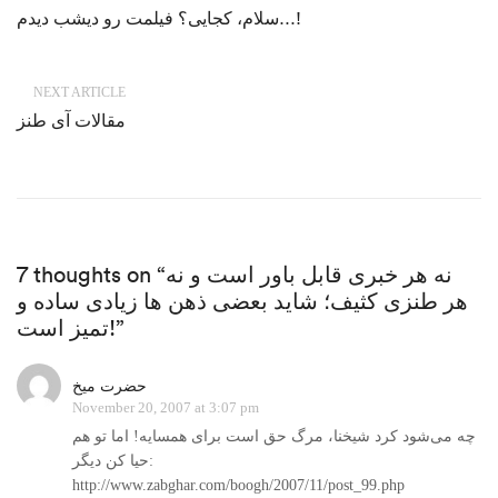
سلام، کجایی؟ فیلمت رو دیشب دیدم…!
NEXT ARTICLE
مقالات آی طنز
7 thoughts on “نه هر خبری قابل باور است و نه
هر طنزی کثیف؛ شاید بعضی ذهن ها زیادی ساده و
تمیز است!”
حضرت میخ
November 20, 2007 at 3:07 pm
چه می‌شود کرد شیخنا، مرگ حق است برای همسایه! اما تو هم
حیا کن دیگر:
http://www.zabghar.com/boogh/2007/11/post_99.php