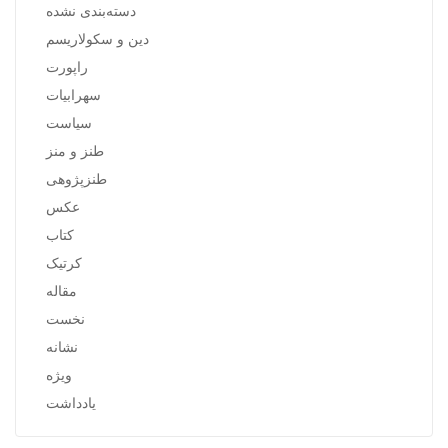
دسته‌بندی نشده
دین و سکولاریسم
راپورت
سهرابیات
سیاست
طنز و منز
طنزپژوهی
عکس
کتاب
کرتیک
مقاله
نخست
نشانه
ویژه
یادداشت