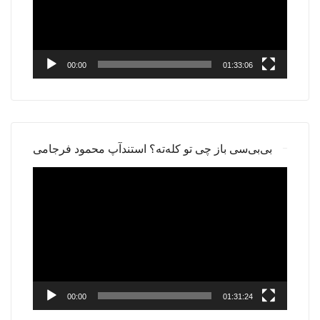
00:00
01:33:06
بی‌بی‌سی باز چی تو کله‌ته؟ استندآپ محمود فرجامی
Video
Player
00:00
01:31:24