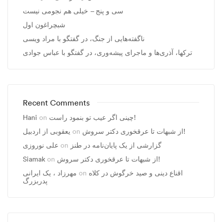
سی و پنج – خیلی هم نجومی نیست
شبچراغون اول
ناگفته‌هایی از جنگ، در گفتگو با مراد ویسی
ترکها، آذری‌ها و ماجرای پیشه‌وری، در گفتگو با عباس جوادی
Recent Comments
Hani
on
چینی اگر عیب تو بنمود راست!
یعقوبی از اردبیل
on
از شبهات تا عرقخوری دکتر سروش!
علی نوروزی
on
گزارشی از یک پایان‌نامه در طنز
Siamak
on
از شبهات تا عرقخوری دکتر سروش!
مهرزاد ، يک ايرانی
on
اقناع دینی و صید خرگوش در کلاه
پدربزرگ