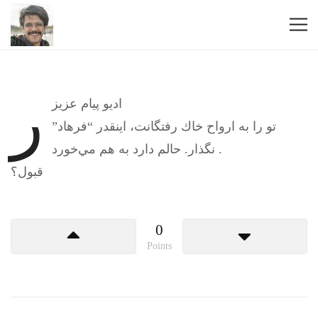
ر
اديو پيام عزيز
تو را به ارواح خاك رفتگانت، اينقدر “فرهاد”
نگذار. حالم دارد به هم مي‌خورد .
قبول؟
0
Points