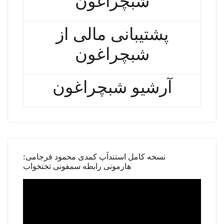
شبچراغون
پشتیبانی مالی از
شبچراغون
آرشیو شبچراغون
نسخه کامل استندآپ کمدی محمود فرجامی:
هارمونی رابطه سمفونی تختخواب
Video
Player