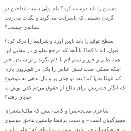
دشمن را باید دوست کرد؟ بله. ولی دست انداختن در
گردن دشمنی که ناسزایت می‌گوید و لگدت می‌زنت
نشانه‌ی چیست؟
سطح توقع را باید پایین آورد و شرایط را درک کرد؟
قبول. اما تا کجا؟ تا آنجا که مرجع تقلیدی در مقابل این
همه ظلم و جور و ستم لام تا کام نگوید و از شنیدن خبر
اینکه ممکن است نقش عباس را یکی در تلویزیون بازی
کند غوغا به پا کند؛ بعد تو چنان پر و بال بدهی به موضوع
که انگار حضرتش برای دفاع از حقوق مردم کفن پوش به
خیابان رفته؟
شاعری مدیحه‌سرا و کاسه لیس که ملک‌الشعرای
مجیزگویان است – و دست برقضا جانشین بناحق موسوی
در فرهنگستان هنر- شعر مبهم و بیمایه‌ای که “علی ماند و