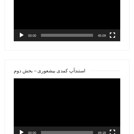
00:00
45:09
استندآپ کمدی بیشعوری – بخش دوم
Video
Player
00:00
49:18