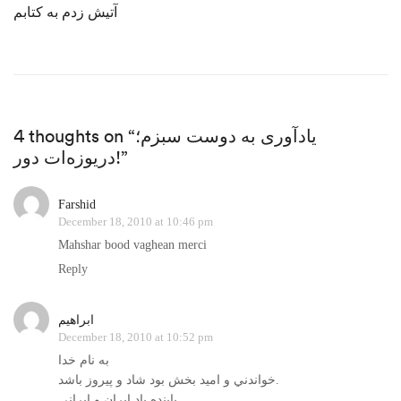
آتیش زدم به کتابم
4 thoughts on “یادآوری به دوست سبزم؛
دریوزه‌ات دور!”
Farshid
December 18, 2010 at 10:46 pm
Mahshar bood vaghean merci
Reply
ابراهيم
December 18, 2010 at 10:52 pm
به نام خدا
خواندني و اميد بخش بود شاد و پيروز باشد.
پاينده باد ايران و ايراني