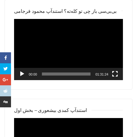
بی‌بی‌سی باز چی تو کله‌ته؟ استندآپ محمود فرجامی
Video
Player
00:00
01:31:24
استندآپ کمدی بیشعوری – بخش اول
Video
Player