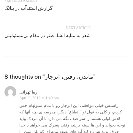
PREVIOUS ARTICLE
گزارش استندآپ در پنانگ
NEXT ARTICLE
شعر به مثابه انشا، طنز در مقام بی‌مسئولیتی
8 thoughts on “ماندن، رفتن، انزجار”
زیبا تهرانی
April 9, 2012 at 1:49 pm
راستش خیلی موافقم، این انزجار رو با تمام سلولهام حس
کردم، و کلی به قول تو “انطباع” دیگر، مدرسه ی بچه آنها که
کلاس اولی هستند را سر صف نگه می دارد تا آن مردک بیاید
نوحه بخواند و این ها سینه بزنند، وقتی پسرک می خواهد با خدا
حرف بزند شروع کند آیه های نصفه نیمه ای که بلد است را