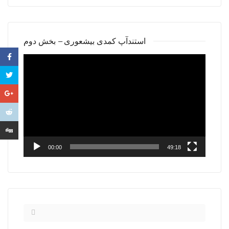
استندآپ کمدی بیشعوری – بخش دوم
Video
Player
00:00
49:18