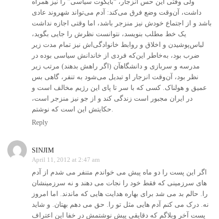
ولی وقتی این حس انزجار، “بایکوت سیاسی” را نیز همراه
داشت، آن‌وقت وضع فرق می‌کند: آدم می‌تواند شهروند عادی
باشد و از اجتماع خودش نیز منزجر باشد، اما وقتی اجازه نداشت
یک خط مطلب بنویسد، نتوانست نظرش را جایی بگوید،
لباس‌پوشیدن و اخلاق و روابط خانوادگی‌اش نیز تمام مدت زیر
ضرب بود، به‌خاطر این‌که فردی از خاندانش سیاسی بوده در
مدرسه و سربازی و دانشگاهآن (اگر راهش بدهند) مرتب زیر
نظر بود، آن‌‌وقت انزجار او تبدیل می‌شود به تنفر، گاهی بس
عمیق و هولناک. کسی که با سر تا پای این رژیم مخالف است و
در ایران مجبور است زندگی کند و از جو نیز منزجر است،
حکایتش این است که نوشتم.
Reply
SINJIM
April 11, 2012 at 2:47 am
اگر این پست را دو ماه پیش می خواندم متنفر می شدم از آدم
های سرزمینی که فقط خود را نجات می دهند و نه سرزمینشان
را. حالم بد می شد برای بهاره هدایت هایی که ماندند. اما امروز
نه. درک می کنم آدم هایی مثل تو را. حق می دهم بهتان. و شاید
پست آخر وبلاگم که دقایقی پیش نوشتمش در خفا این اعتراف