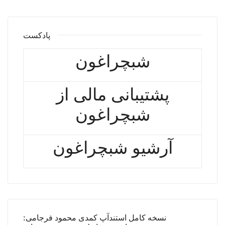
پادکست
شبچراغون
پشتیبانی مالی از
شبچراغون
آرشیو شبچراغون
نسخه کامل استندآپ کمدی محمود فرجامی: