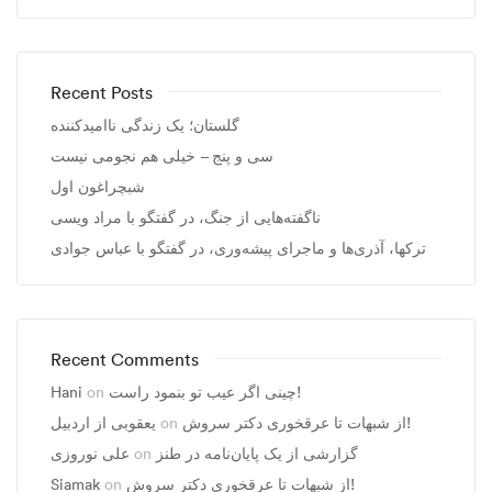
Recent Posts
گلستان؛ یک زندگی ناامیدکننده
سی و پنج – خیلی هم نجومی نیست
شبچراغون اول
ناگفته‌هایی از جنگ، در گفتگو با مراد ویسی
ترکها، آذری‌ها و ماجرای پیشه‌وری، در گفتگو با عباس جوادی
Recent Comments
چینی اگر عیب تو بنمود راست!
on
Hani
از شبهات تا عرقخوری دکتر سروش!
on
یعقوبی از اردبیل
گزارشی از یک پایان‌نامه در طنز
on
علی نوروزی
از شبهات تا عرقخوری دکتر سروش!
on
Siamak