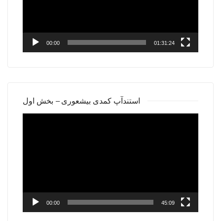
00:00
01:31:24
استندآپ کمدی بیشعوری – بخش اول
Video
Player
00:00
45:09