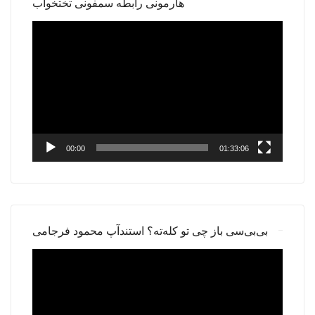
هارمونی رابطه سمفونی تختخواب
Video
Player
00:00
01:33:06
بی‌بی‌سی باز چی تو کله‌ته؟ استندآپ محمود فرجامی
Video
Player