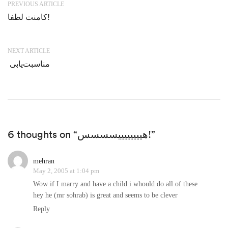
PREVIOUS ARTICLE
کامنت لطفا!
NEXT ARTICLE
مناسبت‌یابی
6 thoughts on “هییییییییسسسس!”
mehran
May 2, 2005 at 1:04 pm
Wow if I marry and have a child i whould do all of these
hey he (mr sohrab) is great and seems to be clever
Reply