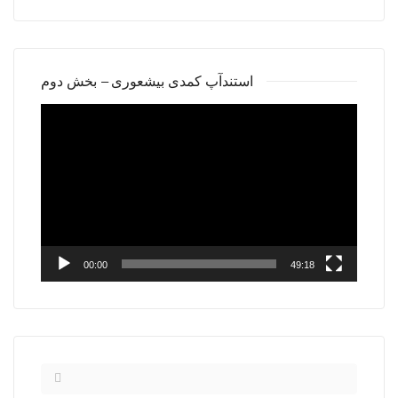
استندآپ کمدی بیشعوری – بخش دوم
Video
Player
00:00
49:18