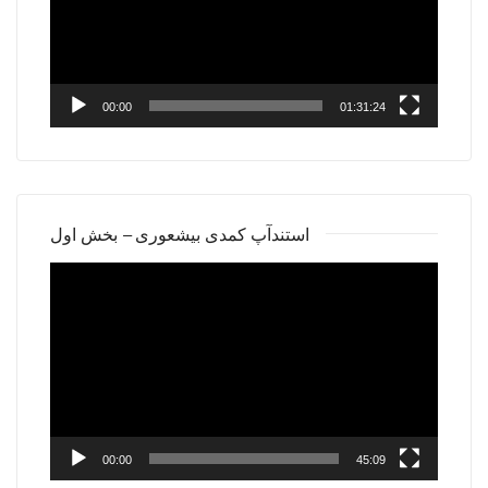
00:00
01:31:24
استندآپ کمدی بیشعوری – بخش اول
Video
Player
00:00
45:09