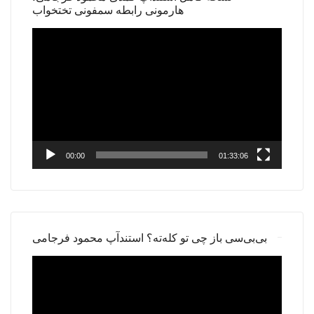
هارمونی رابطه سمفونی تختخواب
Video
Player
00:00
01:33:06
بی‌بی‌سی باز چی تو کله‌ته؟ استندآپ محمود فرجامی
Video
Player