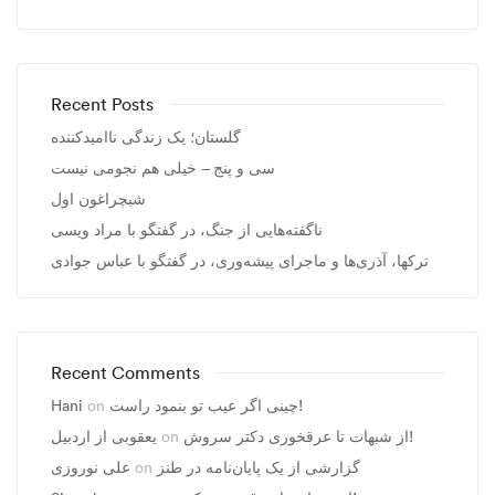
Recent Posts
گلستان؛ یک زندگی ناامیدکننده
سی و پنج – خیلی هم نجومی نیست
شبچراغون اول
ناگفته‌هایی از جنگ، در گفتگو با مراد ویسی
ترکها، آذری‌ها و ماجرای پیشه‌وری، در گفتگو با عباس جوادی
Recent Comments
Hani
on
چینی اگر عیب تو بنمود راست!
یعقوبی از اردبیل
on
از شبهات تا عرقخوری دکتر سروش!
علی نوروزی
on
گزارشی از یک پایان‌نامه در طنز