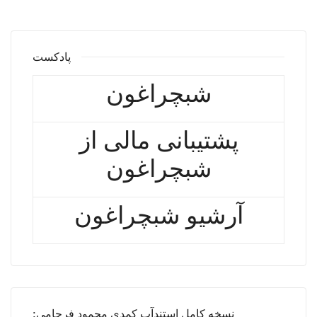
پادکست
شبچراغون
پشتیبانی مالی از
شبچراغون
آرشیو شبچراغون
نسخه کامل استندآپ کمدی محمود فرجامی: